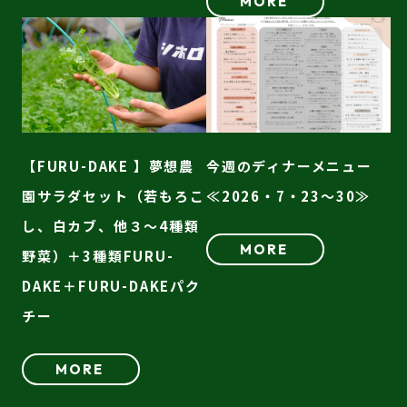
MORE
【FURU-DAKE 】夢想農
今週のディナーメニュー
園サラダセット（若もろこ
≪2026・7・23～30≫
し、白カブ、他３～4種類
MORE
野菜）＋3種類FURU-
DAKE＋FURU-DAKEパク
チー
MORE