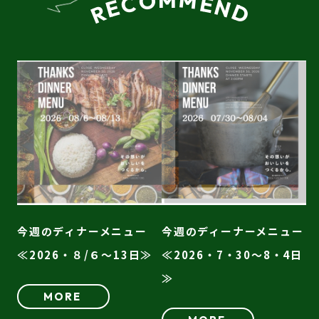
M
M
O
C
E
N
E
D
R
今週のディナーメニュー
今週のディーナーメニュー
≪2026・８/６～13日≫
≪2026・7・30～8・4日
≫
MORE